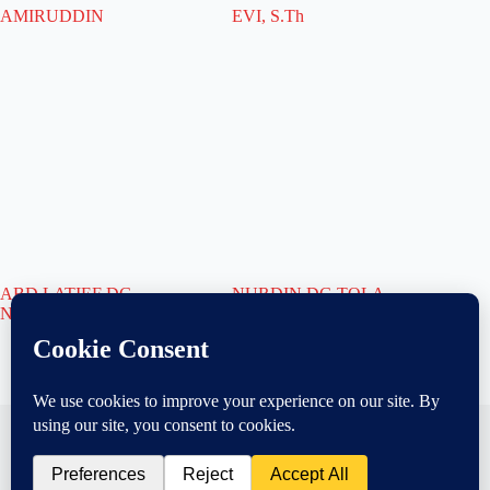
AMIRUDDIN
EVI, S.Th
ABD LATIEF DG
NURDIN DG TOLA
NGERANG