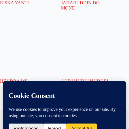
RISKA YANTI
JAHARUDDIN DG
MONE
HENDRA MS
ANDI HUDLI HUDURI,
SH