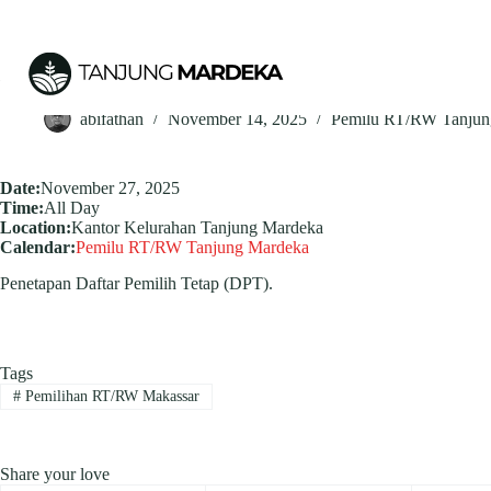
Skip
to
content
Penetapan Daftar Pemilih Tetap (DPT).
abifathan
November 14, 2025
Pemilu RT/RW Tanjun
Date:
November 27, 2025
Time:
All Day
Location:
Kantor Kelurahan Tanjung Mardeka
Calendar:
Pemilu RT/RW Tanjung Mardeka
Penetapan Daftar Pemilih Tetap (DPT).
Tags
#
Pemilihan RT/RW Makassar
Share your love